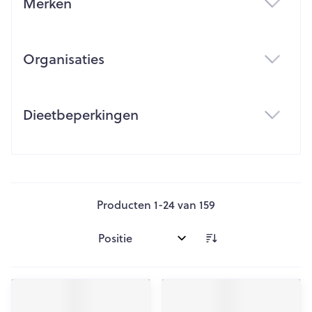
Merken
filter
Organisaties
filter
Dieetbeperkingen
filter
Producten
1
-
24
van
159
Sorteer op: