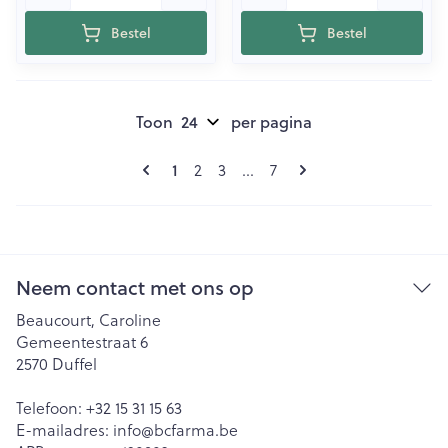
Bestel
Bestel
Toon
per pagina
Pagina's
U lees momenteel pagina
Pagina
Pagina
Pagina
1
2
3
...
7
Neem contact met ons op
Beaucourt, Caroline
Gemeentestraat 6
2570
Duffel
Telefoon:
+32 15 31 15 63
E-mailadres:
info@
bcfarma.be