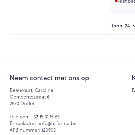
Niet be
Toon
Neem contact met ons op
K
Beaucourt, Caroline
F
Gemeentestraat 6
2570
Duffel
Telefoon:
+32 15 31 15 63
E-mailadres:
info@
bcfarma.be
APB nummer:
120903