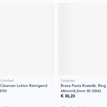
ging
Supplementen
Insectenwe
Mondmaskers
middelen
issen
 -
id
id
Zelfbruiner
Scheren
, Comfeel
Coloplast
Cleanser Lotion Reinigend
Brava Pasta Kneedb. Ring
4710
48mm/4,2mm 30 12042
€ 36,23