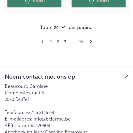
Bestel
Bestel
Toon
per pagina
Pagina's
U lees momenteel pagina
Pagina
Pagina
Pagina
1
2
3
...
16
Neem contact met ons op
Beaucourt, Caroline
Gemeentestraat 6
2570
Duffel
Telefoon:
+32 15 31 15 63
E-mailadres:
info@
bcfarma.be
APB nummer:
120903
Apotheek titularis:
Caroline Beaucourt