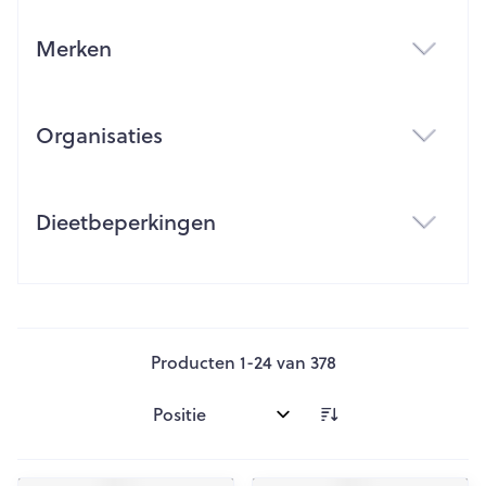
Merken
filter
Organisaties
filter
Dieetbeperkingen
filter
Producten
1
-
24
van
378
Sorteer op: