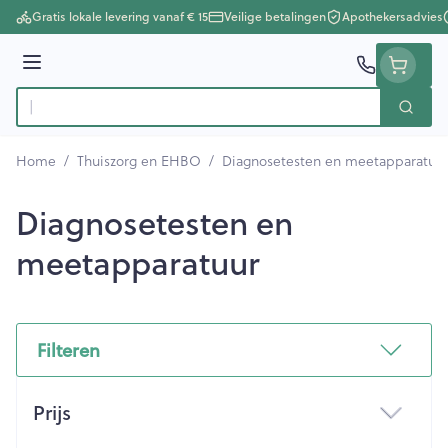
Ga naar de inhoud
Gratis lokale levering vanaf € 15
Veilige betalingen
Apothekersadvies
Menu
Zoek
Product, merk, categorie...
Home
/
Thuiszorg en EHBO
/
Diagnosetesten en meetapparatuu
Diagnosetesten en
meetapparatuur
Filteren
Doorgaan naar productlijst
Prijs
filter