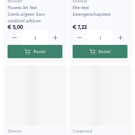
Belscan
ElleTest
Fluorec.kit Test
Elle-test
Comb.a/geen Sars-
Zwangerschapstest
cov2&inf.a/b&rsv
€ 5,00
€ 7,22
Aantal
Aantal
Bestel
Bestel
Omron
Covarmed