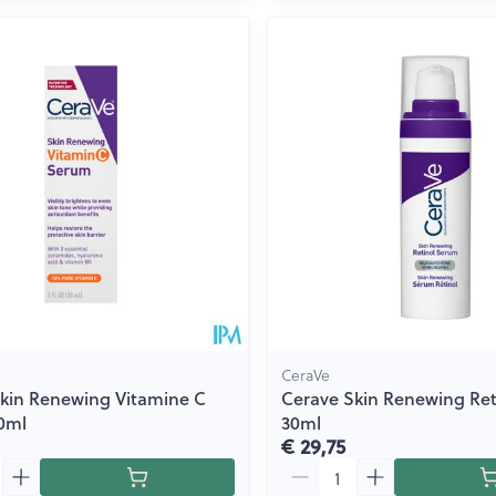
CeraVe
kin Renewing Vitamine C
Cerave Skin Renewing Re
0ml
30ml
€ 29,75
Aantal