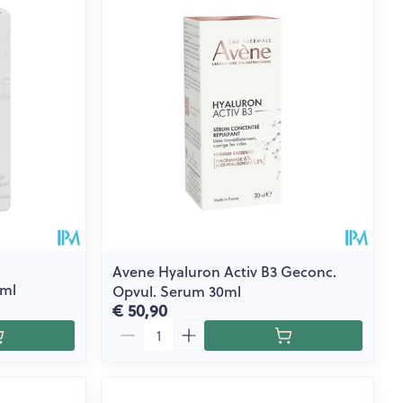
rende
Parfums en
geurproducten
Avene Hyaluron Activ B3 Geconc.
0ml
Opvul. Serum 30ml
€ 50,90
CBD
Aantal