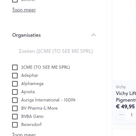
Creme, gel en 
Aerosol accesso
Blaren
Toon meer
Zuurstof
Eelt
Eksteroog - lik
Ademhalingsst
Organisaties
Toon meer
filter
Spieren en ge
Specifiek voo
2CME (TO SEE ME SPRL)
Naalden en sp
Adephar
Lichaamsverzo
Infecties
Alphamega
Spuiten
Vichy
Deodorant
Apivita
Vichy Li
Oplossing voor 
Gezichtsverzor
Pigmentv
Auriga International - ISDIN
Luizen
Naalden
€ 49,95
BV Pharma & More
Aantal
Naalden voor i
BVBA Gano
pennaalden
Diagnostica
Beiersdorf
Toon meer
Toon meer