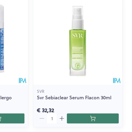
SVR
llergo
Svr Sebiaclear Serum Flacon 30ml
€ 32,32
Aantal