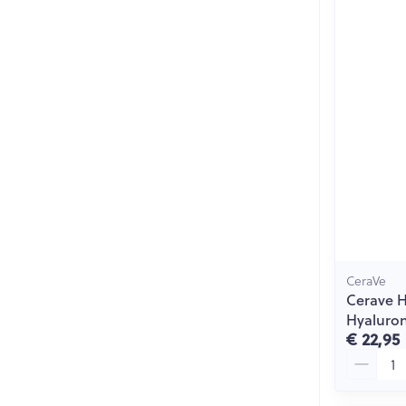
CeraVe
Cerave 
Hyaluron
€ 22,95
Aantal