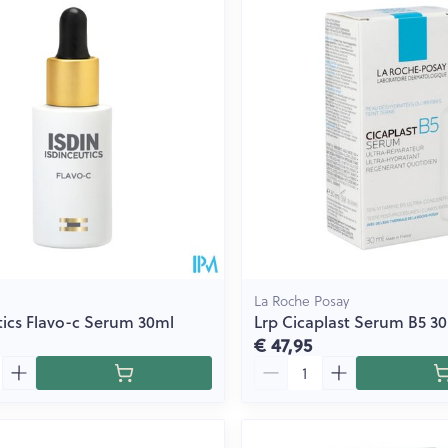
Toon meer
ging
Supplementen
Insectenwe
Mondmaskers
middelen
issen
 -
id
id
La Roche Posay
tics Flavo-c Serum 30ml
Lrp Cicaplast Serum B5 3
€ 47,95
Zelfbruiner
Scheren
Aantal