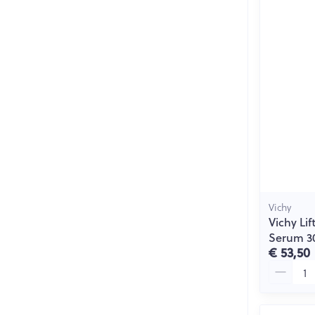
Vichy
Vichy Lif
Serum 3
€ 53,50
Aantal