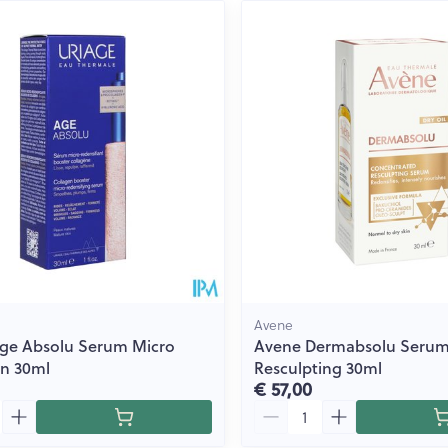
Avene
Age Absolu Serum Micro
Avene Dermabsolu Serum
en 30ml
Resculpting 30ml
€ 57,00
Aantal