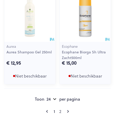
Aurea
Ecophane
Aurea Shampoo Gel 250ml
Ecophane Biorga Sh Ultra
Zacht500ml
€ 12,95
€ 15,00
Niet beschikbaar
Niet beschikbaar
Toon
per pagina
Pagina's
U lees momenteel pagina
Pagina
1
2