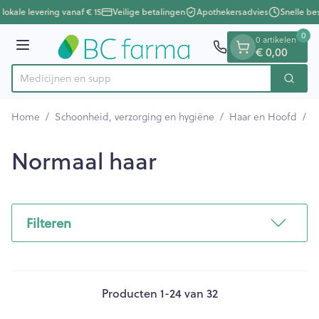
Dia 1 van 1
Ga naar de inhoud
lokale levering vanaf € 15
Veilige betalingen
Apothekersadvies
Snelle bes
0
0 artikelen
Menu
€ 0,00
M
Zoek
Product, merk, categorie...
Home
/
Schoonheid, verzorging en hygiëne
/
Haar en Hoofd
/
N
Normaal haar
Filteren
Producten
1
-
24
van
32