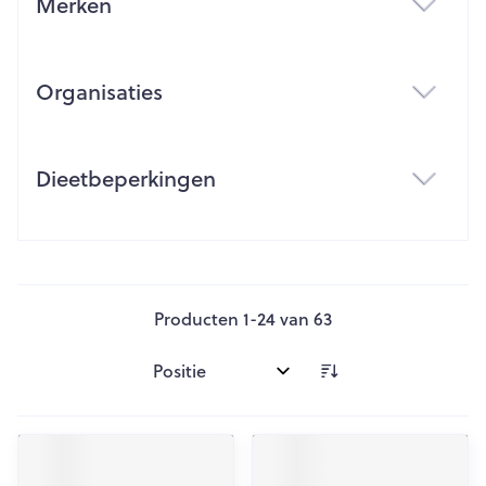
Merken
filter
Organisaties
filter
Dieetbeperkingen
filter
Producten
1
-
24
van
63
Sorteer op: