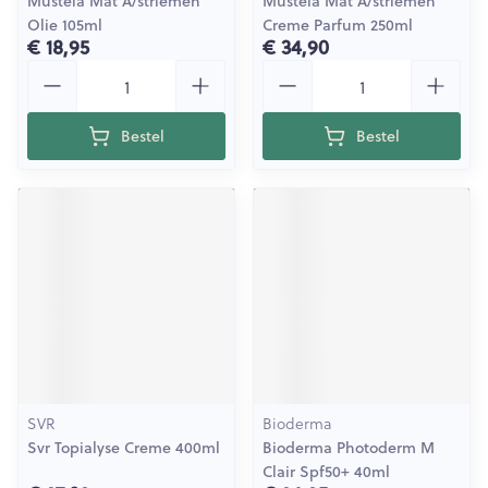
Mustela Mat A/striemen
Mustela Mat A/striemen
Olie 105ml
Creme Parfum 250ml
€ 18,95
€ 34,90
Aantal
Aantal
Bestel
Bestel
SVR
Bioderma
Svr Topialyse Creme 400ml
Bioderma Photoderm M
Clair Spf50+ 40ml