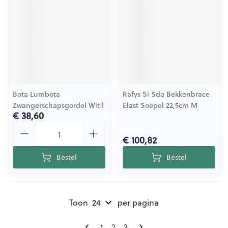
Bota Lumbota
Rafys Si Sda Bekkenbrace
Zwangerschapsgordel Wit l
Elast Soepel 22,5cm M
€ 38,60
Aantal
€ 100,82
Bestel
Bestel
Toon
per pagina
Pagina's
U lees momenteel pagina
Pagina
Pagina
1
2
3