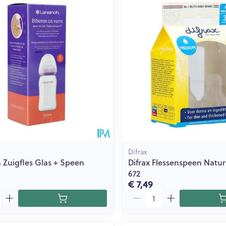
Toon meer
ging
Supplementen
Insectenwe
Mondmaskers
middelen
issen
 -
id
id
Difrax
 Zuigfles Glas + Speen
Difrax Flessenspeen Natu
672
Zelfbruiner
Scheren
€ 7,49
Aantal