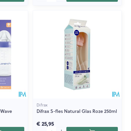
Difrax
l Wave
Difrax S-fles Natural Glas Roze 250ml
€ 25,95
Aantal