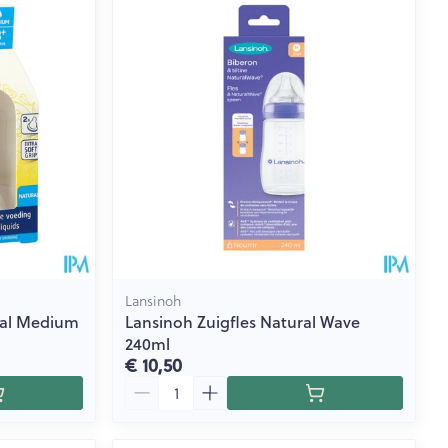
rende
Parfums en
geurproducten
Lansinoh
ral Medium
Lansinoh Zuigfles Natural Wave
240ml
CBD
€ 10,50
Aantal