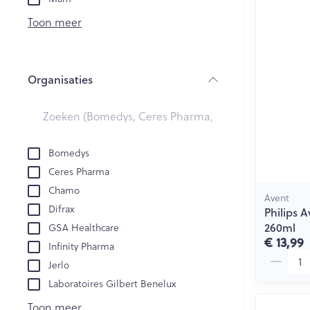
Creme, gel en 
Aerosol accesso
Blaren
Toon meer
Zuurstof
Eelt
Eksteroog - lik
Ademhalingsst
Organisaties
Toon meer
filter
Spieren en ge
Specifiek voo
Bomedys
Naalden en sp
Ceres Pharma
Lichaamsverzo
Infecties
Chamo
Spuiten
Avent
Deodorant
Difrax
Philips A
Oplossing voor 
Gezichtsverzor
260ml
GSA Healthcare
Luizen
Naalden
€ 13,99
Infinity Pharma
Aantal
Naalden voor i
Jerlo
pennaalden
Diagnostica
Laboratoires Gilbert Benelux
Toon meer
Toon meer