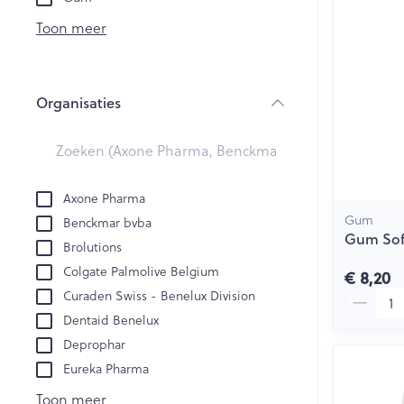
Creme, gel en 
Aerosol accesso
Blaren
Toon meer
Zuurstof
Eelt
Eksteroog - lik
Ademhalingsst
Organisaties
Toon meer
filter
Spieren en ge
Specifiek voo
Axone Pharma
Naalden en sp
Gum
Benckmar bvba
Lichaamsverzo
Infecties
Gum Sof
Brolutions
Spuiten
Deodorant
Colgate Palmolive Belgium
€ 8,20
Oplossing voor 
Gezichtsverzor
Aantal
Curaden Swiss - Benelux Division
Luizen
Naalden
Dentaid Benelux
Naalden voor i
Deprophar
pennaalden
Diagnostica
Eureka Pharma
Toon meer
Toon meer