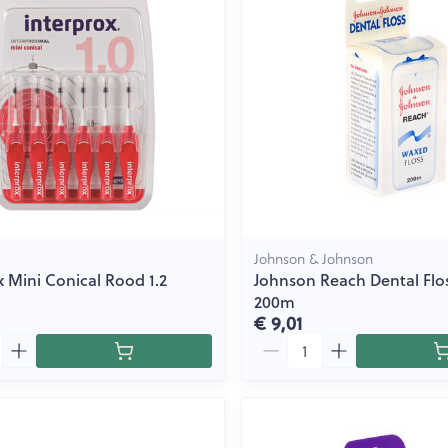
Toon meer
ging
Supplementen
Insectenwe
Mondmaskers
middelen
issen
 -
id
id
Johnson & Johnson
x Mini Conical Rood 1.2
Johnson Reach Dental Flo
200m
€ 9,01
Aantal
Zelfbruiner
Scheren