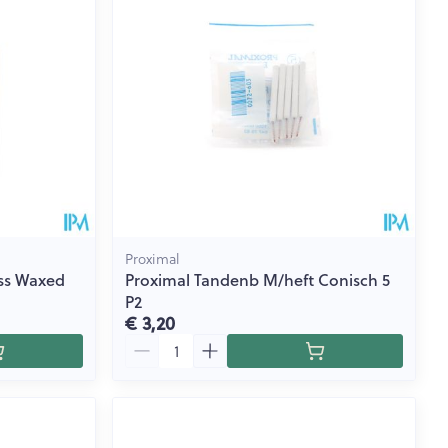
rende
Parfums en
geurproducten
Proximal
ss Waxed
Proximal Tandenb M/heft Conisch 5
P2
€ 3,20
Aantal
CBD