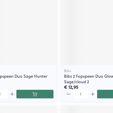
ging
Supplementen
Insectenwe
Mondmaskers
middelen
issen
 -
id
id
Bibs
opspeen Duo Sage Hunter
Bibs 2 Fopspeen Duo Glo
Zelfbruiner
Scheren
Sage/cloud 2
€ 12,95
Aantal