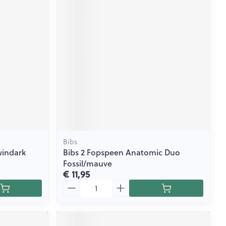
rende
Parfums en
geurproducten
Bibs
windark
Bibs 2 Fopspeen Anatomic Duo
CBD
Fossil/mauve
€ 11,95
Aantal