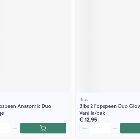
Bibs
opspeen Anatomic Duo
Bibs 2 Fopspeen Duo Glow
ge
Vanilla/oak
€ 12,95
Aantal