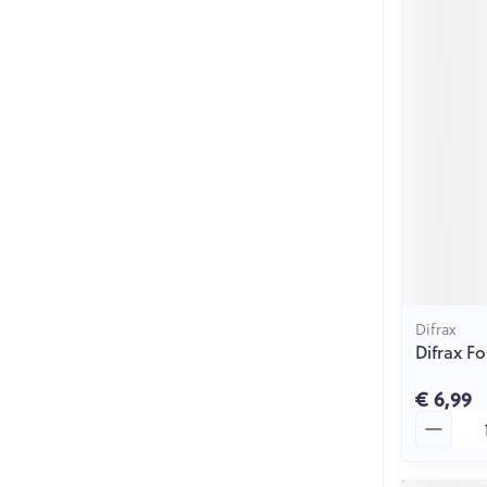
Difrax
Difrax F
€ 6,99
Aantal