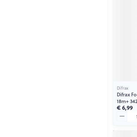
Difrax
Difrax F
18m+ 34
€ 6,99
Aantal