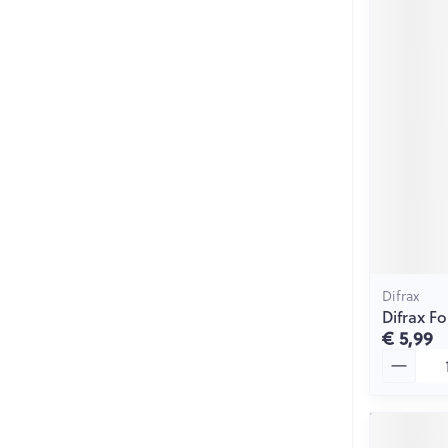
Difrax
Difrax F
€ 5,99
Aantal