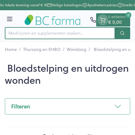
Dia 1 van 1
Ga naar de inhoud
s lokale levering vanaf € 15
Veilige betalingen
Apothekersadvies
Snelle b
0
0 artikelen
Menu
€ 0,00
Medicijnen en supplementen zoeken
Zoek
Product, merk, categorie...
Home
/
Thuiszorg en EHBO
/
Wondzorg
/
Bloedstelping en ui
Bloedstelping en uitdrogen
wonden
Filteren