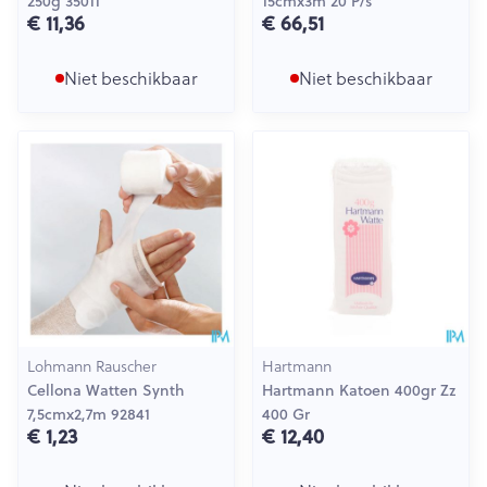
250g 35011
15cmx3m 20 P/s
€ 11,36
€ 66,51
Niet beschikbaar
Niet beschikbaar
Lohmann Rauscher
Hartmann
Cellona Watten Synth
Hartmann Katoen 400gr Zz
7,5cmx2,7m 92841
400 Gr
€ 1,23
€ 12,40