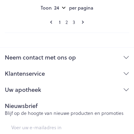
Toon
per pagina
Pagina's
U lees momenteel pagina
Pagina
Pagina
1
2
3
Neem contact met ons op
Klantenservice
Uw apotheek
Nieuwsbrief
Blijf op de hoogte van nieuwe producten en promoties
E-mail adres