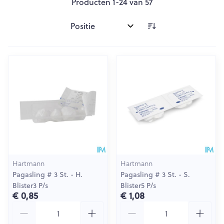
Producten
1
-
24
van
57
Sorteer op:
Hartmann
Hartmann
Pagasling # 3 St. - H.
Pagasling # 3 St. - S.
Blister3 P/s
Blister5 P/s
€ 0,85
€ 1,08
Aantal
Aantal