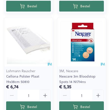
Bestel
Bestel
Lohmann Rauscher
3M, Nexcare
Cellona Polster Plaat
Nexcare 3m Bloodstop
19x38cm 50810
Spots 14 N1714ns
€ 6,74
€ 5,35
Aantal
Aantal
Bestel
Bestel