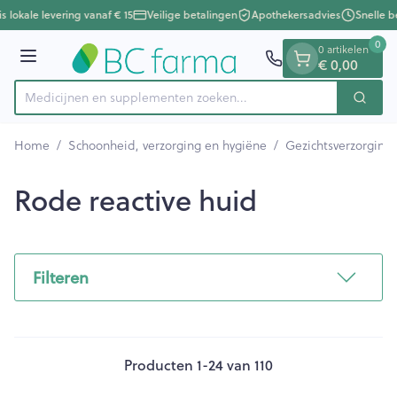
Dia 1 van 1
Ga naar de inhoud
s lokale levering vanaf € 15
Veilige betalingen
Apothekersadvies
Snelle b
0
0 artikelen
Menu
€ 0,00
Medicijnen en supplementen
Zoek
Product, merk, categorie...
Home
/
Schoonheid, verzorging en hygiëne
/
Gezichtsverzorging
Rode reactive huid
Filteren
Producten
1
-
24
van
110