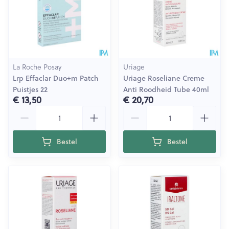
La Roche Posay
Uriage
Lrp Effaclar Duo+m Patch
Uriage Roseliane Creme
Puistjes 22
Anti Roodheid Tube 40ml
€ 13,50
€ 20,70
Aantal
Aantal
Bestel
Bestel