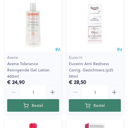
Avene
Eucerin
Avene Tolerance
Eucerin Anti Redness
Reinigende Gel Lotion
Corrig. Gezichtverz.ip25
400ml
50ml
€ 24,90
€ 28,50
Aantal
Aantal
Bestel
Bestel