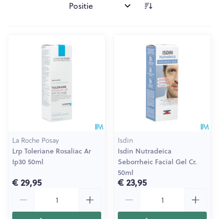
Sorteer op:
La Roche Posay
Isdin
Lrp Toleriane Rosaliac Ar
Isdin Nutradeica
Ip30 50ml
Seborrheic Facial Gel Cr.
50ml
€ 29,95
€ 23,95
Aantal
Aantal