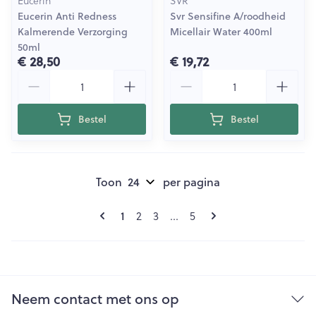
Eucerin
SVR
Eucerin Anti Redness
Svr Sensifine A/roodheid
Kalmerende Verzorging
Micellair Water 400ml
50ml
€ 28,50
€ 19,72
Aantal
Aantal
Bestel
Bestel
Toon
per pagina
Pagina's
U lees momenteel pagina
Pagina
Pagina
Pagina
1
2
3
...
5
Neem contact met ons op