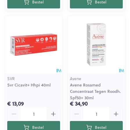
Bestel
Bestel
SVR
Avene
Svr Cicavit+ Hhpi 40ml
Avene Rosamed
Concentraat Tegen Roodh.
Spf50+ 30ml
€ 13,09
€ 34,90
Aantal
Aantal
Bestel
Bestel