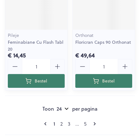
Pileje
Orthonat
Feminabiane Cu Flash Tabl
Floricran Caps 90 Orthonat
20
€ 14,45
€ 49,64
Aantal
Aantal
Bestel
Bestel
Toon
per pagina
Pagina's
U lees momenteel pagina
1
Pagina
Pagina
Pagina
2
3
...
5