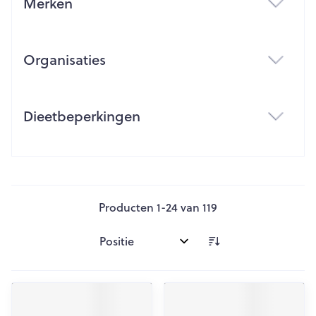
Merken
filter
Organisaties
filter
Dieetbeperkingen
filter
Producten
1
-
24
van
119
Sorteer op: