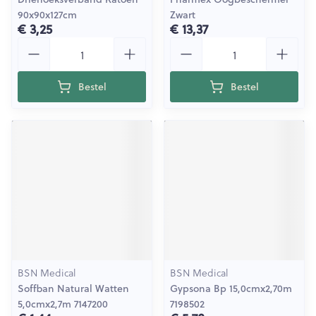
90x90x127cm
Zwart
€ 3,25
€ 13,37
Aantal
Aantal
Bestel
Bestel
BSN Medical
BSN Medical
Soffban Natural Watten
Gypsona Bp 15,0cmx2,70m
5,0cmx2,7m 7147200
7198502