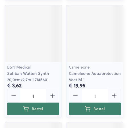
BSN Medical
Cameleone
Soffban Watten Synth
Cameleone Aquaprotection
20,0cmx2,7m 1 7146601
Voet M 1
€ 3,62
€ 19,95
Aantal
Aantal
Bestel
Bestel