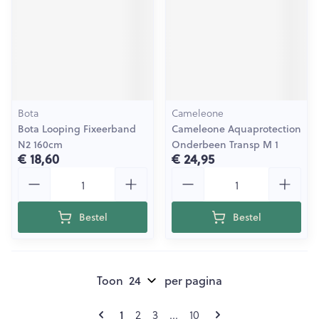
Bota
Cameleone
Bota Looping Fixeerband
Cameleone Aquaprotection
N2 160cm
Onderbeen Transp M 1
€ 18,60
€ 24,95
Aantal
Aantal
Bestel
Bestel
Toon
per pagina
Pagina's
U lees momenteel pagina
Pagina
Pagina
Pagina
1
2
3
...
10