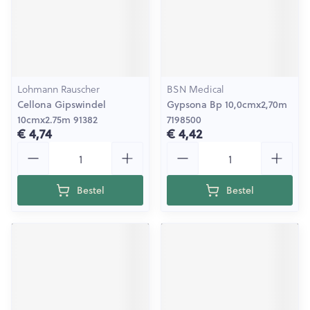
Lohmann Rauscher
BSN Medical
Cellona Gipswindel
Gypsona Bp 10,0cmx2,70m
10cmx2.75m 91382
7198500
€ 4,74
€ 4,42
Aantal
Aantal
Bestel
Bestel