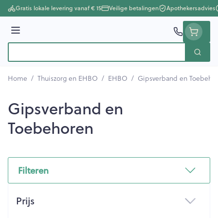
Ga naar de inhoud
Gratis lokale levering vanaf € 15
Veilige betalingen
Apothekersadvies
Menu
Zoek
Product, merk, categorie...
Home
/
Thuiszorg en EHBO
/
EHBO
/
Gipsverband en Toebeho
Gipsverband en
Toebehoren
Filteren
Doorgaan naar productlijst
Prijs
filter