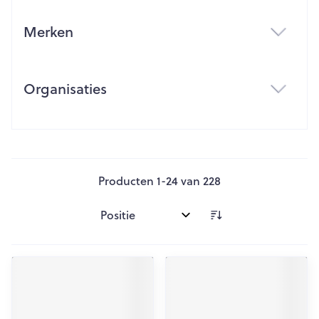
Merken
filter
Organisaties
filter
Producten
1
-
24
van
228
Sorteer op: