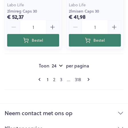
Labo Life
Labo Life
2lmireg Caps 30
2lmisen Caps 30
€ 52,37
€ 41,98
Aantal
Aantal
Bestel
Bestel
Toon
per pagina
Pagina's
U lees momenteel pagina
Pagina
Pagina
Pagina
1
2
3
...
318
Neem contact met ons op