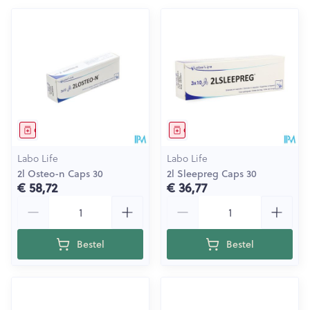
Geneesmiddel
Geneesmiddel
Labo Life
Labo Life
2l Osteo-n Caps 30
2l Sleepreg Caps 30
€ 58,72
€ 36,77
Aantal
Aantal
Bestel
Bestel