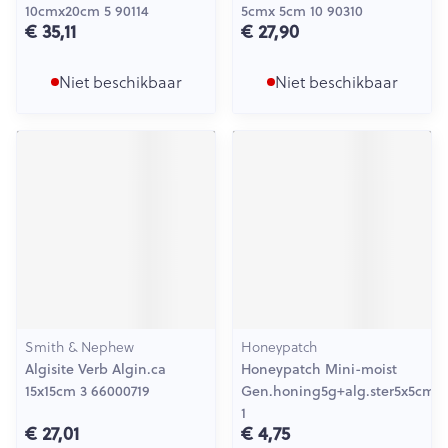
10cmx20cm 5 90114
5cmx 5cm 10 90310
€ 35,11
€ 27,90
Niet beschikbaar
Niet beschikbaar
Smith & Nephew
Honeypatch
Algisite Verb Algin.ca
Honeypatch Mini-moist
15x15cm 3 66000719
Gen.honing5g+alg.ster5x5cm
1
€ 27,01
€ 4,75