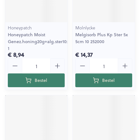
Honeypatch
Molnlycke
Honeypatch Moist
Melgisorb Plus Kp Ster 5x
Genez.honing20g+alg.ster10x10cm
5cm 10 252000
1
€ 8,94
€ 14,37
Aantal
Aantal
Bestel
Bestel