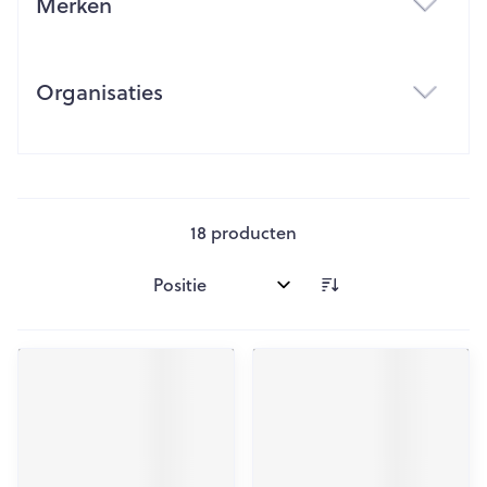
Merken
filter
Organisaties
filter
18
producten
Sorteer op: