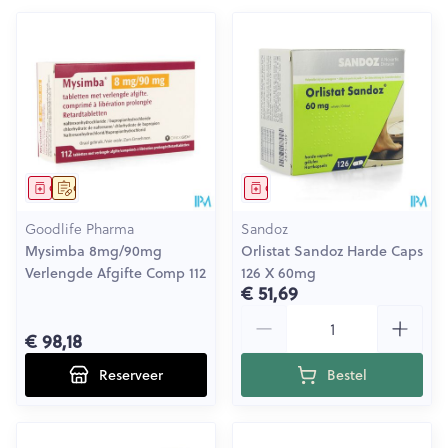
Geneesmiddel
Op voorschrift
Geneesmiddel
Goodlife Pharma
Sandoz
Mysimba 8mg/90mg
Orlistat Sandoz Harde Caps
Verlengde Afgifte Comp 112
126 X 60mg
€ 51,69
Aantal
€ 98,18
Reserveer
Bestel