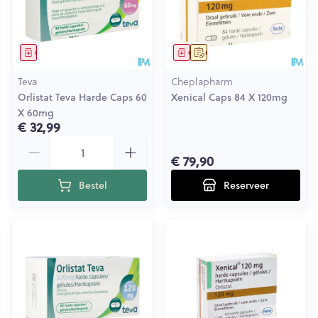
Geneesmiddel
Geneesmiddel
Op voorschrift
Teva
Cheplapharm
Orlistat Teva Harde Caps 60
Xenical Caps 84 X 120mg
X 60mg
€ 32,99
Aantal
€ 79,90
Bestel
Reserveer