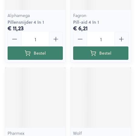
Alphamega
Fagron
Pillensnijder 4 In 1
Pill-aid 4 In 1
€ 11,23
€ 6,21
Aantal
Aantal
Bestel
Bestel
Pharmex
Wolf