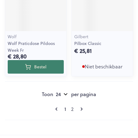
Wolf
Gilbert
Wolf Praticdose Pildoos
Pilbox Classic
€ 25,81
Week Fr
€ 28,80
Niet beschikbaar
Bestel
Toon
per pagina
Pagina's
U lees momenteel pagina
Pagina
1
2