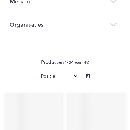
Merken
filter
Organisaties
filter
Producten
1
-
24
van
42
Sorteer op: