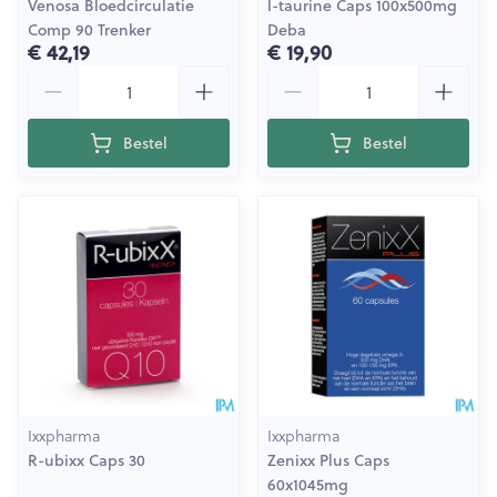
Venosa Bloedcirculatie
l-taurine Caps 100x500mg
Comp 90 Trenker
Deba
€ 42,19
€ 19,90
Aantal
Aantal
Bestel
Bestel
Ixxpharma
Ixxpharma
R-ubixx Caps 30
Zenixx Plus Caps
60x1045mg