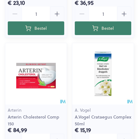
€ 23,10
€ 36,95
Aantal
Aantal
Bestel
Bestel
Arterin
A. Vogel
Arterin Cholesterol Comp
A.Vogel Crataegus Complex
150
50ml
€ 84,99
€ 15,19
Aantal
Aantal