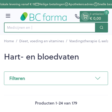
Dia 1 van 1
Ga naar de inhoud
lokale levering vanaf € 15
Veilige betalingen
Apothekersadvies
Snelle bes
0
0 artikelen
Menu
€ 0,00
Zoek
Product, merk, categorie...
Home
/
Dieet, voeding en vitamines
/
Voedingstherapie & welzij
Hart- en bloedvaten
Filteren
Producten
1
-
24
van
179