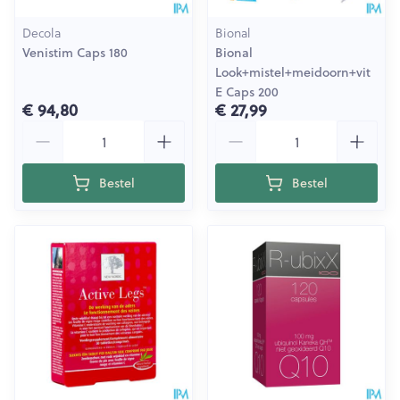
Decola
Bional
Venistim Caps 180
Bional
Look+mistel+meidoorn+vit
E Caps 200
€ 94,80
€ 27,99
Aantal
Aantal
Bestel
Bestel