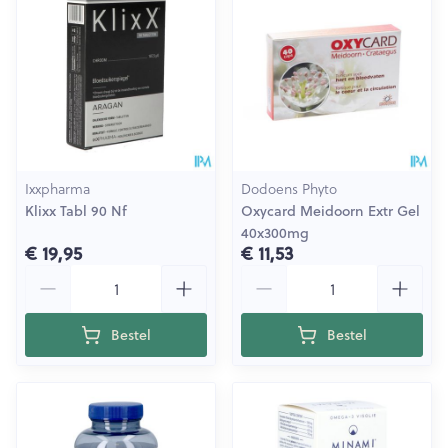
Ixxpharma
Dodoens Phyto
Klixx Tabl 90 Nf
Oxycard Meidoorn Extr Gel
40x300mg
€ 19,95
€ 11,53
Aantal
Aantal
Bestel
Bestel