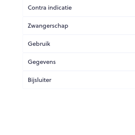
Contra indicatie
ging
Supplementen
Insectenwe
Mondmaskers
middelen
issen
Zwangerschap
 -
id
Gebruik
id
Gegevens
Bijsluiter
Zelfbruiner
Scheren