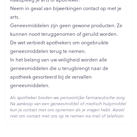
Lengte
64 mm
Neem in geval van bijwerkingen contact op met je
arts.
Diepte
15 mm
Geneesmiddelen zijn geen gewone producten. Ze
kunnen nooit teruggenomen of geruild worden.
Hoeveelheid
De wet verbiedt apothekers om ongebruikte
4
Verpakking
geneesmiddelen terug te nemen.
In het belang van uw veiligheid worden alle
Behoud
Kamertemperatuur (15°C - 25°C)
geneesmiddelen die u terugbrengt naar de
apotheek gesorteerd bij de vervallen
geneesmiddelen.
Als apotheker bieden we persoonlijke farmaceutische zorg.
Na aankoop van een geneesmiddel of medisch hulpmiddel
kun je contact met ons opnemen als je vragen hebt. Aarzel
niet om contact met ons op te nemen via mail of telefoon.