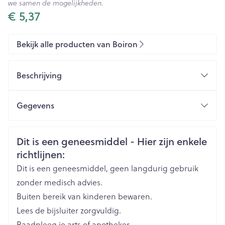
we samen de mogelijkheden.
€ 5,37
Bekijk alle producten van Boiron
Beschrijving
Gegevens
CNK
3099546
Veiligheidsinformatie
Dit is een geneesmiddel - Hier zijn enkele
richtlijnen:
Organisaties
Boiron
Dit is een geneesmiddel, geen langdurig gebruik
Merken
Boiron
zonder medisch advies.
Buiten bereik van kinderen bewaren.
Breedte
17 mm
Lees de bijsluiter zorgvuldig.
Raadpleeg je arts of apotheker.