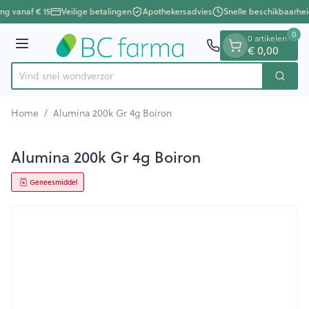
Dia 1 van 1
Ga naar de inhoud
ing vanaf € 15
Veilige betalingen
Apothekersadvies
Snelle beschikbaarhei
0
0 artikelen
Menu
€ 0,00
Vind snel wond
Zoek
Product, merk, categorie...
Home
/
Alumina 200k Gr 4g Boiron
Alumina 200k Gr 4g Boiron
Geneesmiddel