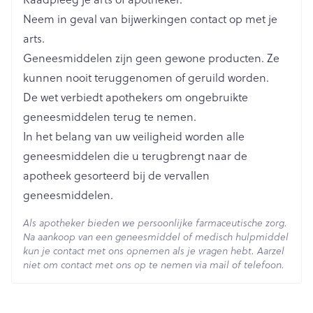
Lengte
63 mm
Neem in geval van bijwerkingen contact op met je
arts.
Diepte
15 mm
Geneesmiddelen zijn geen gewone producten. Ze
kunnen nooit teruggenomen of geruild worden.
Hoeveelheid
De wet verbiedt apothekers om ongebruikte
4
Verpakking
geneesmiddelen terug te nemen.
In het belang van uw veiligheid worden alle
Behoud
Kamertemperatuur (15°C - 25°C)
geneesmiddelen die u terugbrengt naar de
apotheek gesorteerd bij de vervallen
geneesmiddelen.
Als apotheker bieden we persoonlijke farmaceutische zorg.
Na aankoop van een geneesmiddel of medisch hulpmiddel
kun je contact met ons opnemen als je vragen hebt. Aarzel
niet om contact met ons op te nemen via mail of telefoon.