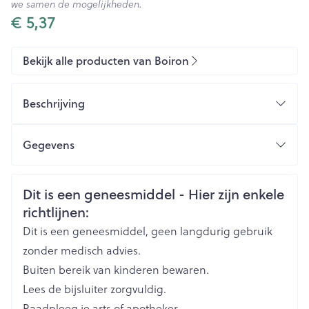
we samen de mogelijkheden.
€ 5,37
Bekijk alle producten van Boiron
Beschrijving
Gegevens
CNK
3099595
Veiligheidsinformatie
Dit is een geneesmiddel - Hier zijn enkele
richtlijnen:
Organisaties
Boiron
Dit is een geneesmiddel, geen langdurig gebruik
Merken
Boiron
zonder medisch advies.
Buiten bereik van kinderen bewaren.
Breedte
17 mm
Lees de bijsluiter zorgvuldig.
Raadpleeg je arts of apotheker.