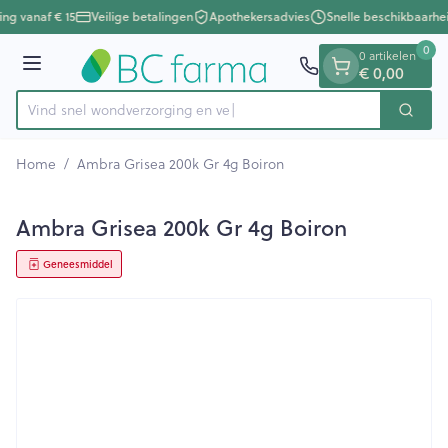
Dia 1 van 1
Ga naar de inhoud
ing vanaf € 15
Veilige betalingen
Apothekersadvies
Snelle beschikbaarhe
0
0 artikelen
Menu
€ 0,00
Vind snel wondverzorging
Zoek
Product, merk, categorie...
Home
/
Ambra Grisea 200k Gr 4g Boiron
Ambra Grisea 200k Gr 4g Boiron
Geneesmiddel