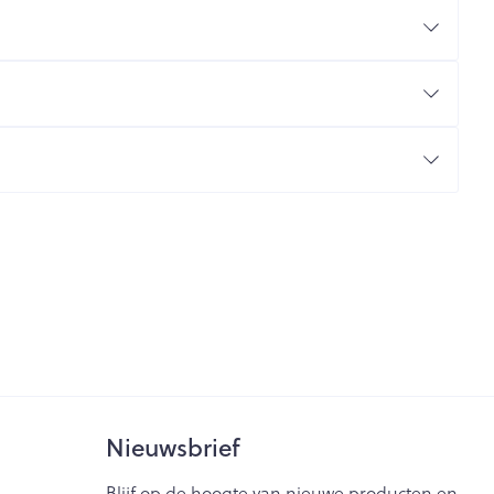
rende
Parfums en
geurproducten
CBD
Nieuwsbrief
Blijf op de hoogte van nieuwe producten en