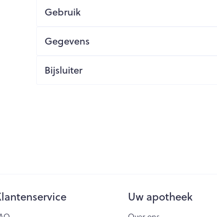
Gebruik
ging
Supplementen
Insectenwe
Mondmaskers
middelen
issen
Gegevens
 -
id
Bijsluiter
id
Zelfbruiner
Scheren
lantenservice
Uw apotheek
AQ
Over ons