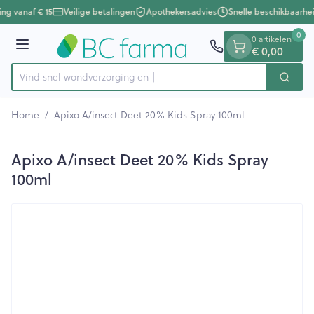
Dia 1 van 1
Ga naar de inhoud
ing vanaf € 15
Veilige betalingen
Apothekersadvies
Snelle beschikbaarhe
0
0 artikelen
Menu
€ 0,00
Vind snel wondverzor
Zoek
Product, merk, categorie...
Home
/
Apixo A/insect Deet 20% Kids Spray 100ml
Apixo A/insect Deet 20% Kids Spray
100ml