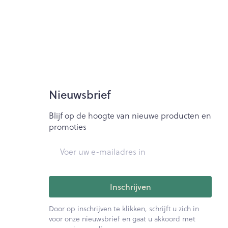
Bed
ng zon
Doorliggen - decubitis
ie
Urinewegen
Toon meer
id, spanning
Stoppen met roken
Nieuwsbrief
t en intieme
Gezichtsreiniging -
ontschminken
n Orthopedie
Instrumenten
sche
Blijf op de hoogte van nieuwe producten en
Anti tumor middelen
en
Reinigingsmelk, - crème, -
promoties
ie
olie en gel
E-mail adres
jn
Tonic - lotion
Anesthesie
zorging
Micellair water
Inschrijven
Specifiek voor de ogen
ie
Diverse geneesmiddelen
et
Toon meer
Door op inschrijven te klikken, schrijft u zich in
voor onze nieuwsbrief en gaat u akkoord met