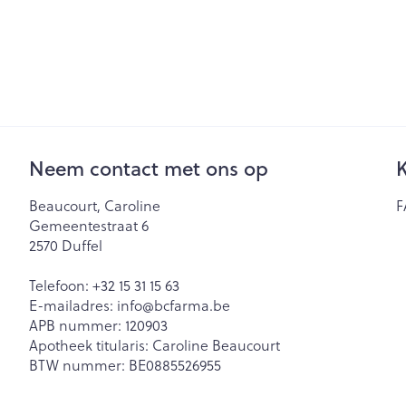
Zuurstof
Eelt
Eksteroog - lik
Ademhalingsst
Toon meer
Spieren en ge
Neem contact met ons op
K
Specifiek voo
Naalden en sp
Lichaamsverzo
Beaucourt, Caroline
F
Infecties
Spuiten
Gemeentestraat 6
Deodorant
2570
Duffel
Oplossing voor 
Gezichtsverzor
Luizen
Naalden
Telefoon:
+32 15 31 15 63
E-mailadres:
info@
bcfarma.be
Naalden voor i
APB nummer:
120903
pennaalden
Diagnostica
Apotheek titularis:
Caroline Beaucourt
BTW nummer:
BE0885526955
Toon meer