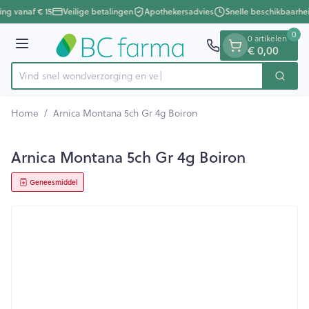
Dia 1 van 1
Ga naar de inhoud
ing vanaf € 15
Veilige betalingen
Apothekersadvies
Snelle beschikbaarhe
0
0 artikelen
Menu
€ 0,00
Vind snel wondverzorgi
Zoek
Product, merk, categorie...
Home
/
Arnica Montana 5ch Gr 4g Boiron
Arnica Montana 5ch Gr 4g Boiron
Geneesmiddel