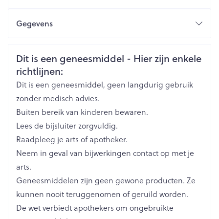
Spierpijn, stijfheid, zwelling door verwondingen,
kneuzingen
Gegevens
CNK
3098456
Veiligheidsinformatie
Dit is een geneesmiddel - Hier zijn enkele
richtlijnen:
Organisaties
Boiron
Dit is een geneesmiddel, geen langdurig gebruik
Merken
Boiron
zonder medisch advies.
Buiten bereik van kinderen bewaren.
Breedte
17 mm
Lees de bijsluiter zorgvuldig.
Raadpleeg je arts of apotheker.
Lengte
60 mm
Neem in geval van bijwerkingen contact op met je
arts.
Diepte
15 mm
Geneesmiddelen zijn geen gewone producten. Ze
kunnen nooit teruggenomen of geruild worden.
Hoeveelheid
De wet verbiedt apothekers om ongebruikte
4
Verpakking