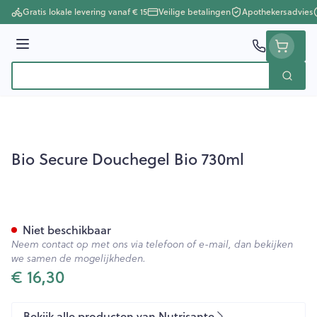
Ga naar de inhoud
Gratis lokale levering vanaf € 15
Veilige betalingen
Apothekersadvies
Menu
Zoek
Product, merk, categorie...
Bio Secure Douchegel Bio 730ml
Bio Secure Douchegel Bio 73
Niet beschikbaar
Neem contact op met ons via telefoon of e-mail, dan bekijken
we samen de mogelijkheden.
€ 16,30
Bekijk alle producten van Nutrisante