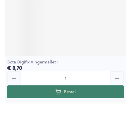
Bota Digifix Vingermallet 1
€ 8,70
Aantal
Bestel