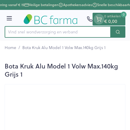
Dia 1 van 1
Ga naar de inhoud
ering vanaf € 15
Veilige betalingen
Apothekersadvies
Snelle beschikbaarh
0
0 artikelen
Menu
€ 0,00
Vind snel wondverzorging en verba
Zoek
Product, merk, categorie...
Home
/
Bota Kruk Alu Model 1 Volw Max.140kg Grijs 1
Bota Kruk Alu Model 1 Volw Max.140kg
Grijs 1