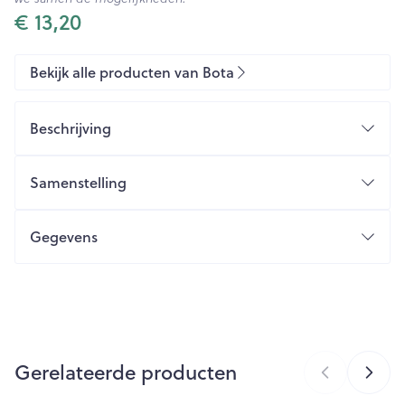
€ 13,20
Bekijk alle producten van Bota
Beschrijving
Samenstelling
Gegevens
CNK
3234259
Organisaties
Bota
Gerelateerde producten
Merken
Bota