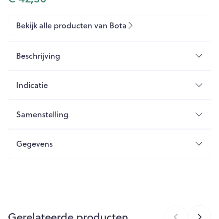
Bekijk alle producten van Bota
Beschrijving
Indicatie
Samenstelling
Gegevens
CNK
1068394
Organisaties
Bota
Gerelateerde producten
Merken
Bota