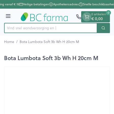
Dia 1 van 1
Ga naar de inhoud
ing vanaf € 15
Veilige betalingen
Apothekersadvies
Snelle beschikbaarhe
0
0 artikelen
Menu
€ 0,00
Vind snel wondverzor
Zoek
Product, merk, categorie...
Home
/
Bota Lumbota Soft 3b Wh H 20cm M
Bota Lumbota Soft 3b Wh H 20cm M