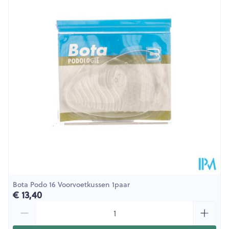
Diepte
350 mm
Hoeveelheid
Paar
Verpakking
Behoud
Kamertemperatuur (15°C - 25°C)
Bota Podo 16 Voorvoetkussen 1paar
€ 13,40
Aantal