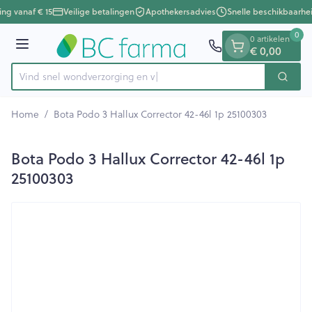
Dia 1 van 1
Ga naar de inhoud
ing vanaf € 15
Veilige betalingen
Apothekersadvies
Snelle beschikbaarhe
0
0 artikelen
Menu
€ 0,00
Vind snel wondverzorg
Zoek
Product, merk, categorie...
Home
/
Bota Podo 3 Hallux Corrector 42-46l 1p 25100303
Bota Podo 3 Hallux Corrector 42-46l 1p
25100303