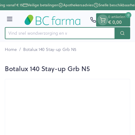
Dia 1 van 1
Ga naar de inhoud
ing vanaf € 15
Veilige betalingen
Apothekersadvies
Snelle beschikbaarhe
0
0 artikelen
Menu
€ 0,00
Vind snel wondverzor
Zoek
Product, merk, categorie...
Home
/
Botalux 140 Stay-up Grb N5
Botalux 140 Stay-up Grb N5