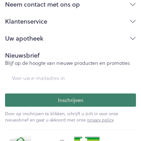
Bij onvakkundig gebruik en eigenmachtig
Neem contact met ons op
aangebrachte veranderingen vervalt elke
aansprakelijkheid.
Klantenservice
Uw apotheek
Nieuwsbrief
Blijf op de hoogte van nieuwe producten en promoties
E-mail adres
Inschrijven
Door op inschrijven te klikken, schrijft u zich in voor onze
nieuwsbrief en gaat u akkoord met onze
privacy policy
.