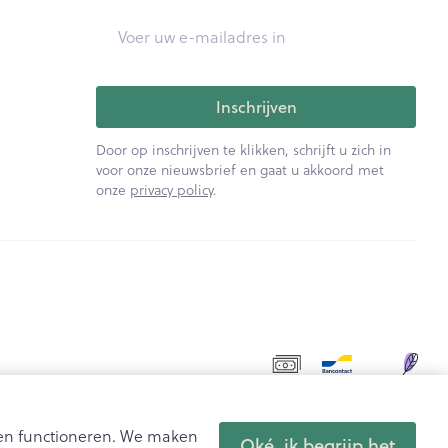
E-mail adres
rende
Parfums en
geurproducten
Inschrijven
Door op inschrijven te klikken, schrijft u zich in
voor onze nieuwsbrief en gaat u akkoord met
onze
privacy policy
.
CBD
aten functioneren. We maken
Oké, ik begrijp het