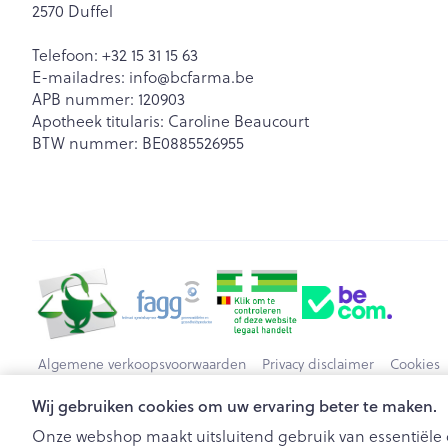
2570
Duffel
Haar
Telefoon:
+32 15 31 15 63
Gezichtsverzor
E-mailadres:
info@
bcfarma.be
Pillendozen en
APB nummer:
120903
accessoires
Pigmentstoorn
Apotheek titularis:
Caroline Beaucourt
BTW nummer:
BE0885526955
Gevoelige huid
geïrriteerde hu
Gemengde hu
Doffe huid
Toon meer
Snurken
Algemene verkoopsvoorwaarden
Privacy disclaimer
Cookies
Wij gebruiken cookies om uw ervaring beter te maken.
Onze webshop maakt uitsluitend gebruik van essentiële c