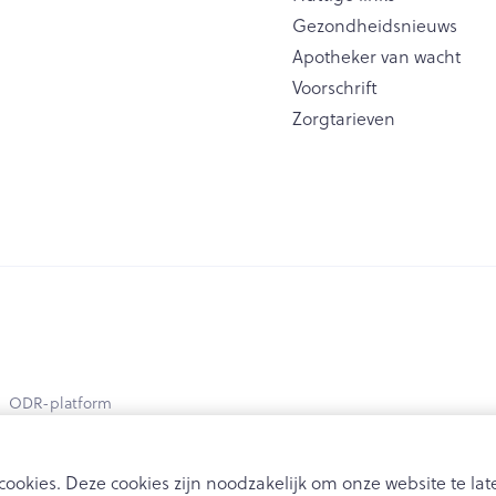
Toon meer
Gezondheidsnieuws
Apotheker van wacht
ging
Supplementen
Insectenwe
Voorschrift
Mondmaskers
middelen
Zorgtarieven
issen
 -
id
id
Zelfbruiner
Scheren
ODR-platform
ookies. Deze cookies zijn noodzakelijk om onze website te l