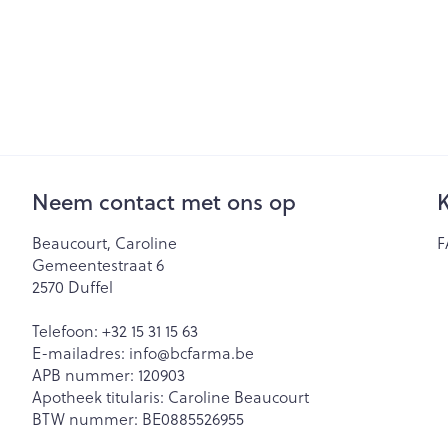
Neem contact met ons op
K
Beaucourt, Caroline
F
Gemeentestraat 6
2570
Duffel
Telefoon:
+32 15 31 15 63
E-mailadres:
info@
bcfarma.be
APB nummer:
120903
Apotheek titularis:
Caroline Beaucourt
BTW nummer:
BE0885526955