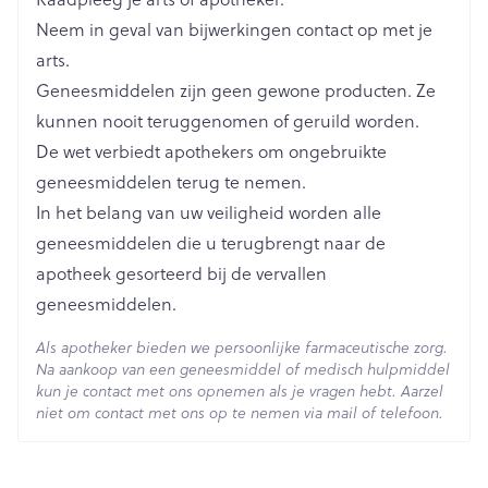
Lengte
67 mm
Neem in geval van bijwerkingen contact op met je
arts.
Diepte
17 mm
Geneesmiddelen zijn geen gewone producten. Ze
kunnen nooit teruggenomen of geruild worden.
Hoeveelheid
De wet verbiedt apothekers om ongebruikte
4
Verpakking
geneesmiddelen terug te nemen.
In het belang van uw veiligheid worden alle
Behoud
Kamertemperatuur (15°C - 25°C)
geneesmiddelen die u terugbrengt naar de
apotheek gesorteerd bij de vervallen
geneesmiddelen.
Als apotheker bieden we persoonlijke farmaceutische zorg.
Na aankoop van een geneesmiddel of medisch hulpmiddel
kun je contact met ons opnemen als je vragen hebt. Aarzel
niet om contact met ons op te nemen via mail of telefoon.