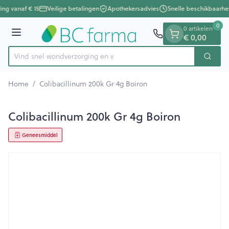
Dia 1 van 1
Ga naar de inhoud
ing vanaf € 15
Veilige betalingen
Apothekersadvies
Snelle beschikbaarhe
0
0 artikelen
€ 0,00
Menu
Vind snel wondverzorgin
Zoek
Product, merk, categorie...
Home
/
Colibacillinum 200k Gr 4g Boiron
Colibacillinum 200k Gr 4g Boiron
Geneesmiddel