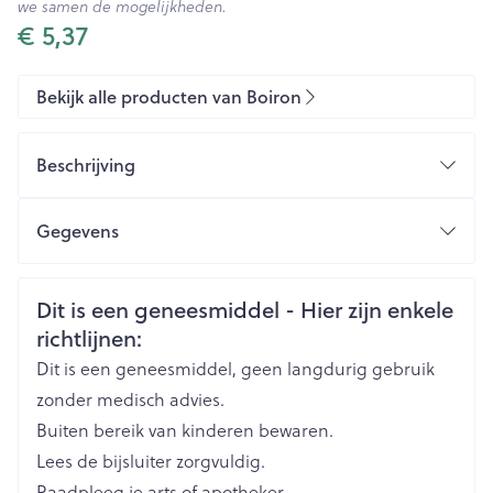
we samen de mogelijkheden.
€ 5,37
Bekijk alle producten van Boiron
Beschrijving
Gegevens
CNK
3132057
Veiligheidsinformatie
Dit is een geneesmiddel - Hier zijn enkele
richtlijnen:
Organisaties
Boiron
Dit is een geneesmiddel, geen langdurig gebruik
Merken
Boiron
zonder medisch advies.
Buiten bereik van kinderen bewaren.
Breedte
17 mm
Lees de bijsluiter zorgvuldig.
Raadpleeg je arts of apotheker.