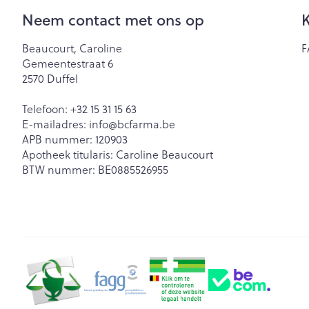
Neem contact met ons op
K
Zuurstof
Eelt
Eksteroog - lik
Ademhalingsst
Beaucourt, Caroline
F
Gemeentestraat 6
Toon meer
2570
Duffel
Spieren en ge
Telefoon:
+32 15 31 15 63
E-mailadres:
info@
bcfarma.be
Specifiek voo
APB nummer:
120903
Naalden en sp
Apotheek titularis:
Caroline Beaucourt
Lichaamsverzo
Infecties
BTW nummer:
BE0885526955
Spuiten
Deodorant
Oplossing voor 
Gezichtsverzor
Luizen
Naalden
Naalden voor i
pennaalden
Diagnostica
Toon meer