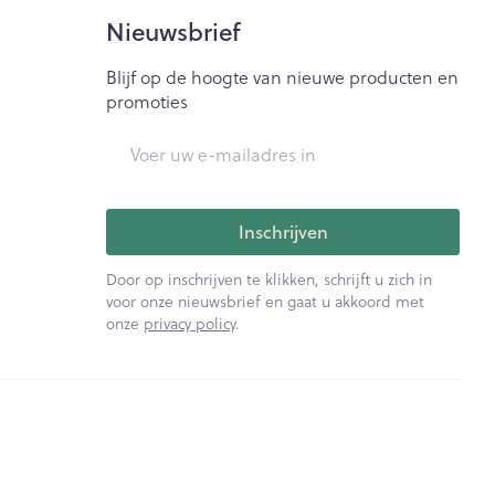
Bed
Nieuwsbrief
ng zon
Doorliggen - decubitis
ie
Urinewegen
Blijf op de hoogte van nieuwe producten en
Toon meer
promoties
E-mail adres
id, spanning
Stoppen met roken
t en intieme
Gezichtsreiniging -
ontschminken
n Orthopedie
Instrumenten
Inschrijven
sche
Anti tumor middelen
en
Reinigingsmelk, - crème, -
Door op inschrijven te klikken, schrijft u zich in
ie
olie en gel
voor onze nieuwsbrief en gaat u akkoord met
onze
privacy policy
.
jn
Tonic - lotion
Anesthesie
zorging
Micellair water
Specifiek voor de ogen
ie
Diverse geneesmiddelen
et
Toon meer