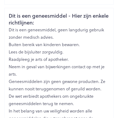
CNK
0341552
Veiligheidsinformatie
Dit is een geneesmiddel - Hier zijn enkele
richtlijnen:
Organisaties
Boiron
Dit is een geneesmiddel, geen langdurig gebruik
Merken
Boiron
zonder medisch advies.
Buiten bereik van kinderen bewaren.
Breedte
12 mm
Lees de bijsluiter zorgvuldig.
Raadpleeg je arts of apotheker.
Lengte
43 mm
Neem in geval van bijwerkingen contact op met je
arts.
Diepte
12 mm
Geneesmiddelen zijn geen gewone producten. Ze
kunnen nooit teruggenomen of geruild worden.
Behoud
Kamertemperatuur (15°C - 25°C)
De wet verbiedt apothekers om ongebruikte
geneesmiddelen terug te nemen.
In het belang van uw veiligheid worden alle