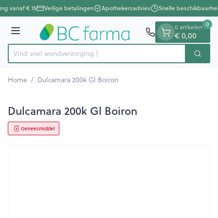
Dia 1 van 1
Ga naar de inhoud
ing vanaf € 15
Veilige betalingen
Apothekersadvies
Snelle beschikbaarhe
0
0 artikelen
Menu
€ 0,00
Vind snel wondverz
Zoek
Product, merk, categorie...
Home
/
Dulcamara 200k Gl Boiron
Dulcamara 200k Gl Boiron
Geneesmiddel