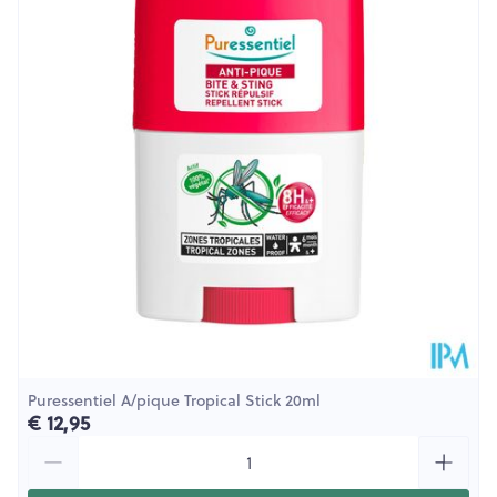
Diepte
48 mm
Hoeveelheid
150
Verpakking
Behoud
Kamertemperatuur (15°C - 25°C)
Puressentiel A/pique Tropical Stick 20ml
€ 12,95
Aantal