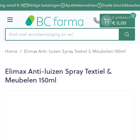
Dia 1 van 1
Ga naar de inhoud
ing vanaf € 15
Veilige betalingen
Apothekersadvies
Snelle beschikbaarhe
0
0 artikelen
Menu
€ 0,00
Vind snel wondverzorgi
Zoek
Product, merk, categorie...
Home
/
Elimax Anti-luizen Spray Textiel & Meubelen 150ml
Elimax Anti-luizen Spray Textiel &
Meubelen 150ml