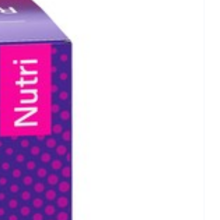
rende
Parfums en
geurproducten
er allergenen
- 25°C)
CBD