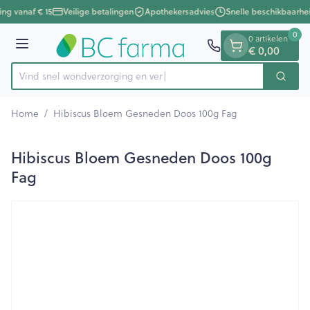
Dia 1 van 1
Ga naar de inhoud
ing vanaf € 15
Veilige betalingen
Apothekersadvies
Snelle beschikbaarhe
0
0 artikelen
Menu
€ 0,00
Vind snel wondverzorging
Zoek
Product, merk, categorie...
Home
/
Hibiscus Bloem Gesneden Doos 100g Fag
Hibiscus Bloem Gesneden Doos 100g
Fag