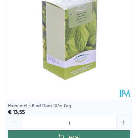
Diepte
60 mm
Behoud
Kamertemperatuur (15°C - 25°C)
Hamamelis Blad Doos 100g Fag
€ 13,55
Aantal
Bestel