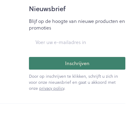
Bed
Nieuwsbrief
ng zon
Doorliggen - decubitis
ie
Urinewegen
Blijf op de hoogte van nieuwe producten en
Toon meer
promoties
E-mail adres
id, spanning
Stoppen met roken
t en intieme
Gezichtsreiniging -
ontschminken
n Orthopedie
Instrumenten
Inschrijven
sche
Anti tumor middelen
en
Reinigingsmelk, - crème, -
Door op inschrijven te klikken, schrijft u zich in
ie
olie en gel
voor onze nieuwsbrief en gaat u akkoord met
onze
privacy policy
.
jn
Tonic - lotion
Anesthesie
zorging
Micellair water
Specifiek voor de ogen
ie
Diverse geneesmiddelen
et
Toon meer