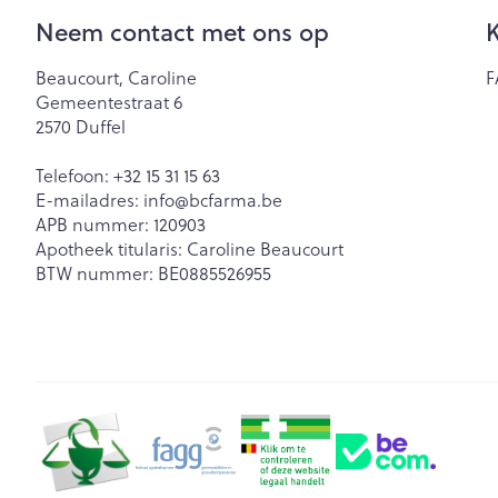
Neem contact met ons op
K
Zuurstof
Eelt
Eksteroog - lik
Ademhalingsst
Beaucourt, Caroline
F
Gemeentestraat 6
Toon meer
2570
Duffel
Spieren en ge
Telefoon:
+32 15 31 15 63
E-mailadres:
info@
bcfarma.be
Specifiek voo
APB nummer:
120903
Naalden en sp
Apotheek titularis:
Caroline Beaucourt
Lichaamsverzo
Infecties
BTW nummer:
BE0885526955
Spuiten
Deodorant
Oplossing voor 
Gezichtsverzor
Luizen
Naalden
Naalden voor i
pennaalden
Diagnostica
Toon meer