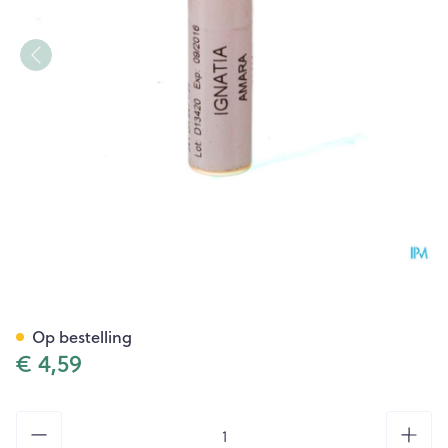
Ignatia Amara Xmk Gl Boiron
Op bestelling
€ 4,59
Aantal