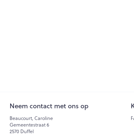
Haar
Gezichtsverzor
Pillendozen en
accessoires
Pigmentstoorn
Gevoelige huid
geïrriteerde hu
Gemengde hu
Doffe huid
Toon meer
Snurken
Neem contact met ons op
K
Beaucourt, Caroline
F
Gemeentestraat 6
2570
Duffel