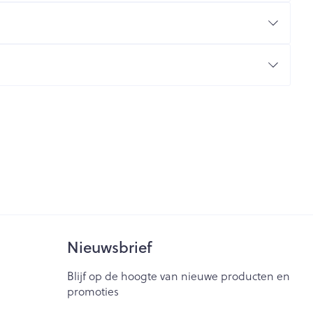
rende
Parfums en
geurproducten
CBD
Nieuwsbrief
Blijf op de hoogte van nieuwe producten en
promoties