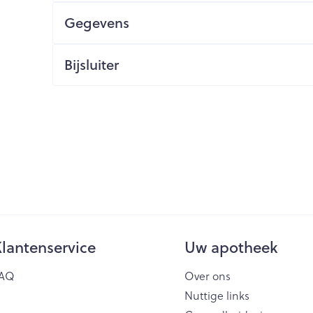
Gegevens
ging
Supplementen
Insectenwe
Mondmaskers
middelen
issen
Bijsluiter
 -
id
id
Zelfbruiner
Scheren
lantenservice
Uw apotheek
AQ
Over ons
Nuttige links