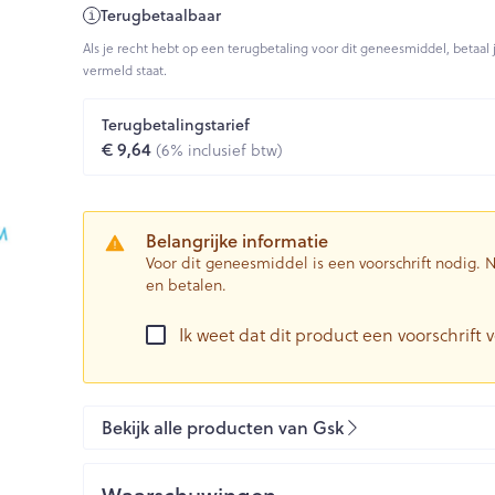
Terugbetaalbaar
0+ categorie
Als je recht hebt op een terugbetaling voor dit geneesmiddel, betaal 
Wondzorg
EHBO
vermeld staat.
ie
ven
Homeopathie
Spieren en gewrichten
Gemoed en 
Ogen
Neus
Neus
Ogen
eneeskunde categorie
Vilt
Podologie
n
Ooginfecties
Tabletten
Terugbetalingstarief
Spray
Oogspoelin
€ 9,64
(6% inclusief btw)
Handschoenen
Cold - Hot t
Oren
Ogen
Anti allergische en anti
Neussprays 
 en EHBO categorie
denborstels
Oogdruppe
warm/koud
inflammatoire middelen
al
Wondhelend
los
Creme - gel
Verbanddo
 antiviraal
Ontzwellende middelen
insecten categorie
Brandwonden
 pluimen
Accessoires
Belangrijke informatie
Droge ogen
Medische h
Glaucoom
Voor dit geneesmiddel is een voorschrift nodig.
Toon meer
en betalen.
ddelen categorie
Toon meer
Toon meer
Ik weet dat dit product een voorschrift v
en
e en
Nagels
Diabetes
Zonnebesc
Stoma
Hart- en bloedvaten
Bloedverdu
stolling
Bekijk alle producten van Gsk
eelt en
Nagellak
Bloedglucosemeter
Aftersun
Stomazakje
len
Kalk- en schimmelnagels
Teststrips en naalden
Lippen
Stomaplaat
spray
ires