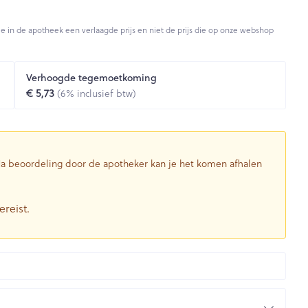
Toon meer
je in de apotheek een verlaagde prijs en niet de prijs die op onze webshop
Diagnosetesten en
stress
Vlooien en teken
Mond en keel
meetapparatuur
Oren
Zuigtabletten
Verhoogde tegemoetkoming
Alcoholtest
g
Oordopjes
€ 5,73
(6% inclusief btw)
herapie -
Mond, muil of snavel
en -druppels
Spray - oplossing
Bloeddrukmeter
ls
Oorreiniging
Cholesteroltest
zen
Oordruppels
Hartslagmeter
ulpmiddelen
 Na beoordeling door de apotheker kan je het komen afhalen
Toon meer
ereist.
herming
Hygiëne
Ergonomie
nning en -
Aambeien
s
Bad en douche
Ademhaling en zuurstof
je
Badkamer