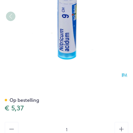
Nitricum Acidum 9ch Gr 4g B
Op bestelling
€ 5,37
Aantal