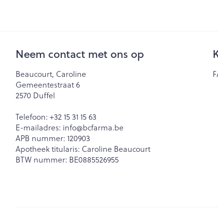
Neem contact met ons op
K
Beaucourt, Caroline
F
Gemeentestraat 6
2570
Duffel
Telefoon:
+32 15 31 15 63
E-mailadres:
info@
bcfarma.be
APB nummer:
120903
Apotheek titularis:
Caroline Beaucourt
BTW nummer:
BE0885526955