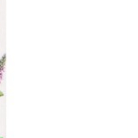
rende
Parfums en
geurproducten
CBD