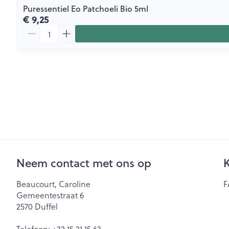
Puressentiel Eo Patchoeli Bio 5ml
€ 9,25
Aantal
Neem contact met ons op
K
Beaucourt, Caroline
F
Gemeentestraat 6
2570
Duffel
Telefoon:
+32 15 31 15 63