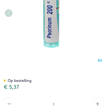
Psorinum 200k Gr 4g Boiron
Op bestelling
€ 5,37
Aantal