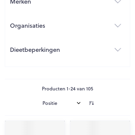
Merken
filter
Organisaties
filter
Dieetbeperkingen
filter
Producten
1
-
24
van
105
Sorteer op: