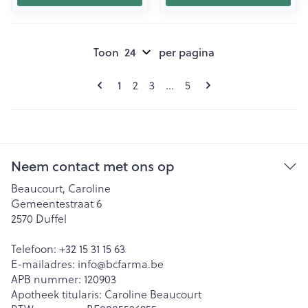
Toon
per pagina
Pagina's
U lees momenteel pagina
1
Pagina
Pagina
Pagina
2
3
...
5
Neem contact met ons op
Beaucourt, Caroline
Gemeentestraat 6
2570
Duffel
Telefoon:
+32 15 31 15 63
E-mailadres:
info@
bcfarma.be
APB nummer:
120903
Apotheek titularis:
Caroline Beaucourt