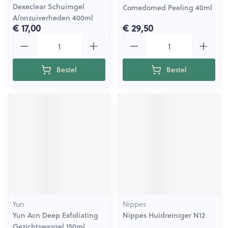
Dexeclear Schuimgel
Comedomed Peeling 40ml
A/onzuiverheden 400ml
€ 17,00
€ 29,50
Aantal
Aantal
Bestel
Bestel
Yun
Nippes
Yun Acn Deep Exfoliating
Nippes Huidreiniger N12
Gezichtswasgel 150ml