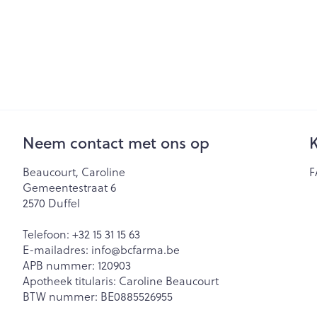
Neem contact met ons op
K
Beaucourt, Caroline
F
Gemeentestraat 6
2570
Duffel
Telefoon:
+32 15 31 15 63
E-mailadres:
info@
bcfarma.be
APB nummer:
120903
Apotheek titularis:
Caroline Beaucourt
BTW nummer:
BE0885526955