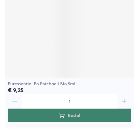
Puressentiel Eo Patchoeli Bio 5ml
€ 9,25
Aantal
Bestel