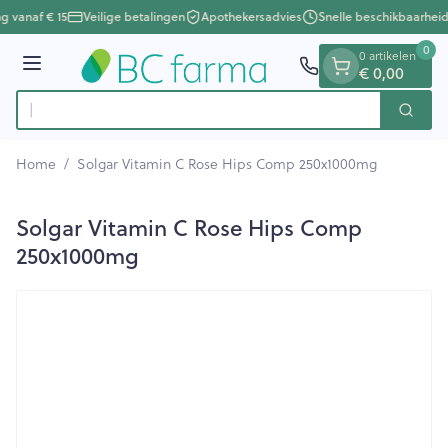
Dia 1 van 1
Ga naar de inhoud
ng vanaf € 15
Veilige betalingen
Apothekersadvies
Snelle beschikbaarheid
0
0 artikelen
Menu
€ 0,00
Zoek
Product, merk, categorie...
Home
/
Solgar Vitamin C Rose Hips Comp 250x1000mg
Solgar Vitamin C Rose Hips Comp
250x1000mg